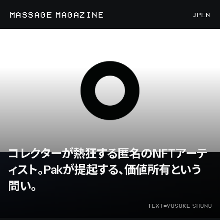
MASSAGE MAGAZINE
JP
EN
コレクターが熱狂する匿名のNFTアーテ
ィスト。Pakが提起する、価値所有という
問い。
TEXT=YUSUKE SHONO