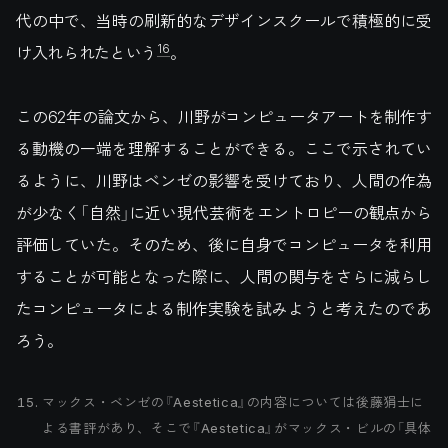
代の中で、当時の刷新的なデザインスクールで積極的に受
16
け入れられたという
。
この62年の論文から、川野がコンピュータアートを制作す
る動機の一端を理解することができる。ここで示されてい
るように、川野はベンゼの影響を受けており、人間の作為
が少なく「自然」に近い現代芸術をエントロピーの観点から
評価していた。そのため、後に自身でコンピュータを利用
することが可能となった際に、人間の関与をさらに減らし
たコンピュータによる制作実験を試みようと考えたのであ
ろう。
マックス・ベンゼの『Aestetica』の内容については後藤狷士に
よる書評があり、そこで『Aestetica』がマックス・ビルの「具体