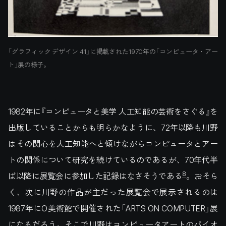
「グラフィック デザイン 41」に掲載された1970年の「コンピュータ・アー
ト」展の様子。
1982年に『コンピュータと美学 人工知能の芸術をさぐる』を
出版していることからも明らかなように、72年以降も川野
はその関心を人工知能へと傾けながらコンピュータとアー
トの関係について研究を続けているのであるが、70年代半
8
ば以降に展覧会に参加した記録はなさそうである
。おそら
く、次に川野の作品が主だった展覧会で展示されるのは
1987年にO美術館で開催された「ARTS ON COMPUTER」展
になるだろう。そこで川野はコンピュータアートのパイオ