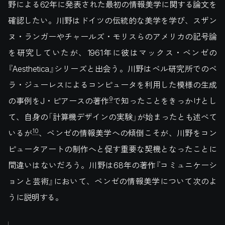
野による62年に発表された最初の情報美学に関する論文を
確認したい。川野はドイツの伝統的な美学を学び、スザン
ヌ・ランガーやチャールズ・モリスらのアメリカの記号論
を研究していたが、1961年に彼はマックス・ベンゼの
『Aesthetica』シリーズと出会う。川野はベル研究所でのベ
ラ・ジューレスによるコンピュータを利用した模様の生成
9
の事例をJ・ピアースの著作
で知ったことをきっかけとし
て、自身の「計算機デザインの実験」が始まったとも述べて
10
いるが
、ベンゼの情報美学への傾倒こそが、川野をコン
ピュータアートの制作へと促す重要な契機となったことに
間違いはないだろう。川野は68年の著作『コミュニケーシ
ョンと芸術』において、ベンゼの情報美学について次のよ
うに説明する。