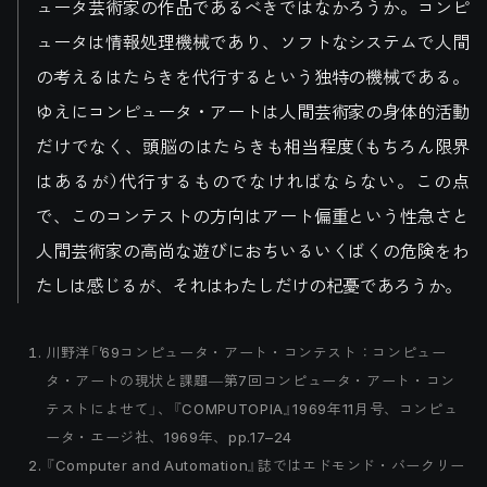
ュータ芸術家の作品であるべきではなかろうか。コンピ
ュータは情報処理機械であり、ソフトなシステムで人間
の考えるはたらきを代行するという独特の機械である。
ゆえにコンピュータ・アートは人間芸術家の身体的活動
だけでなく、頭脳のはたらきも相当程度（もちろん限界
はあるが）代行するものでなければならない。この点
で、このコンテストの方向はアート偏重という性急さと
人間芸術家の高尚な遊びにおちいるいくばくの危険をわ
たしは感じるが、それはわたしだけの杞憂であろうか。
川野洋「’69コンピュータ・アート・コンテスト：コンピュー
タ・アートの現状と課題―第7回コンピュータ・アート・コン
テストによせて」、『COMPUTOPIA』1969年11月号、コンピュ
ータ・エージ社、1969年、pp.17–24
『Computer and Automation』誌ではエドモンド・バークリー