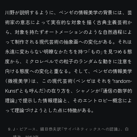
川野が説明するように、ベンゼの情報美学の背景には、芸
術家の意志によって実在的な対象を描く古典主義芸術か
ら、対象を持たずオートメーションのような自然過程によ
って制作される現代芸術の抽象画への変化がある。それは
永遠に変わらない明瞭なかたちを持つ「もの」を見つめる態
度から、ミクロレベルでの粒子のランダムな動きに注意を
向ける態度への変化と重なる。そして、ベンゼの情報美学
（微視美学）は、この現代芸術（ベンゼはそれを“random-
Kunst”とも呼んだ）の在り方を、シャノンが『通信の数学的
理論』で提示した情報理論と、そのエントロピー概念によ
って理論づけようとした点に特徴がある。
J・ピアース、鎮目恭夫訳『サイバネティックスへの認識』、白
揚社、1963年