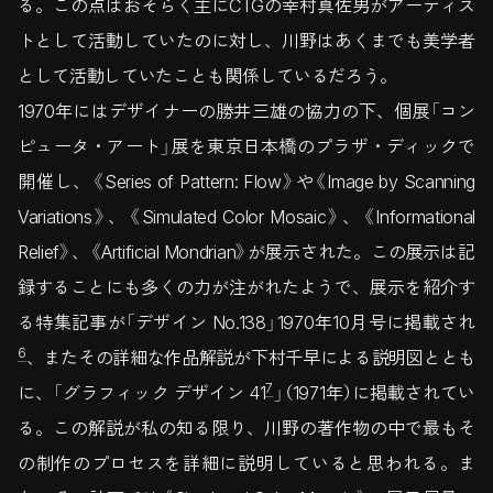
る。この点はおそらく主にCTGの幸村真佐男がアーティス
トとして活動していたのに対し、川野はあくまでも美学者
として活動していたことも関係しているだろう。
1970年にはデザイナーの勝井三雄の協力の下、個展「コン
ピュータ・アート」展を東京日本橋のプラザ・ディックで
開催し、《Series of Pattern: Flow》や《Image by Scanning
Variations》、《Simulated Color Mosaic》、《Informational
Relief》、《Artificial Mondrian》が展示された。この展示は記
録することにも多くの力が注がれたようで、展示を紹介す
る特集記事が「デザイン No.138」1970年10月号に掲載され
6
、またその詳細な作品解説が下村千早による説明図ととも
7
に、「グラフィック デザイン 41
」（1971年）に掲載されてい
る。この解説が私の知る限り、川野の著作物の中で最もそ
の制作のプロセスを詳細に説明していると思われる。ま