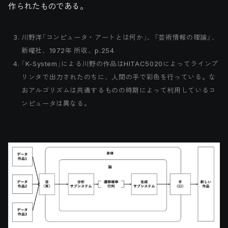
作られたものである。
川野洋「コンピュータ・アートとは何か」、『芸術情報の理論』、
新曜社、1972年 所収、p.254
「K-System」による川野の作品はHITAC5020によってラインプ
リンタで出力されたのちに、人間の手で彩色を行っている。な
おアルゴリズムは共通するものの時期によって利用しているコ
ンピュータは異なる。