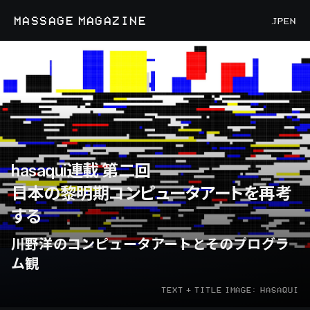
MASSAGE MAGAZINE
JP
EN
hasaqui連載 第二回
日本の黎明期コンピュータアートを再考
する
川野洋のコンピュータアートとそのプログラ
ム観
TEXT + TITLE IMAGE: HASAQUI