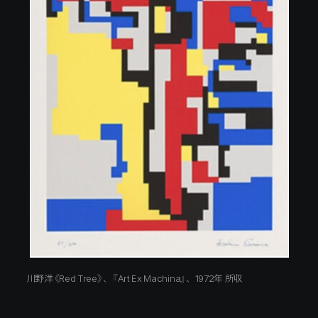
川野洋《Red Tree》、『Art Ex Machina』、1972年 所収