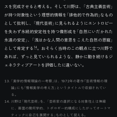
スを完成させると考える。そして川野は、「古典主義芸術」
が持つ対象性という理想的情報を「排他的で作為的」なもの
として批判し、「現代芸術」に見られるようにエントロピー
を失わず永続的安定性を持つ像形成を「自然にいだかれた
永遠の安定」、「浅はかな人間の意思をこえた自然の恩寵」
14
として肯定する
。おそらく当時のこの観点に立つ川野で
あれば、ずっと見ていられるような、静かに動き続けるジ
ェネラティブアートを評価したに違いない。
「美学的情報理論の一考察」は、1972年の著作『芸術情報の理
論』にも「情報美学の考え方」というタイトルで収録されてい
る。
川野は「現代芸術」を、「芸術家の選択になる対象性とは無縁
に、画面の幾何学的、トポロギー的構成にしたがってオートマ
ティックに自己を展開する」ものとして捉える。