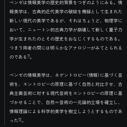
ベンゼは情報美学の歴史的背景をつぎのようにみる。情
報美学は、古典的近代美学の破綻を機縁として生まれた
新しい現代の美学であるが、それはちょうど、物理学に
おいて、ニュートン的古典力学が崩壊して新しく量子力
学が生まれたのとその歴史をおなじくするものである。
つまり両者の間には明らかなアナロジーがみてとられる
11
のである
。
ベンゼの情報美学は、ネゲントロピー（情報）に基づく芸
術を、エントロピーの原理に基づく自然と対比させ、古
典主義芸術に対する現代芸術をエントロピーの原理に基
づかせることで、自然＝芸術の一元論的立場を確立し、
情報理論による科学的美学を樹立しようとするものであ
12
った
。