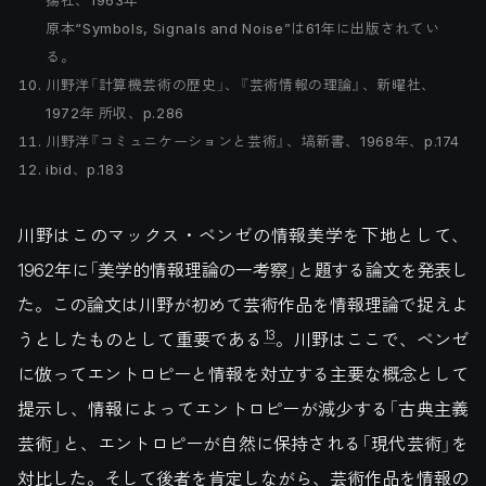
原本“Symbols, Signals and Noise”は61年に出版されてい
る。
川野洋「計算機芸術の歴史」、『芸術情報の理論』、新曜社、
1972年 所収、p.286
川野洋『コミュニケーションと芸術』、塙新書、1968年、p.174
ibid、p.183
川野はこのマックス・ベンゼの情報美学を下地として、
1962年に「美学的情報理論の一考察」と題する論文を発表し
た。この論文は川野が初めて芸術作品を情報理論で捉えよ
13
うとしたものとして重要である
。川野はここで、ベンゼ
に倣ってエントロピーと情報を対立する主要な概念として
提示し、情報によってエントロピーが減少する「古典主義
芸術」と、エントロピーが自然に保持される「現代芸術」を
対比した。そして後者を肯定しながら、芸術作品を情報の