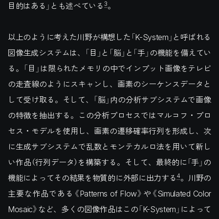
3
目的はある」とも述べている
。
以上のように考えた川野が構想した「K-System」と呼ばれる
図像生成システムは、「目」と「脳」と「手」の機能を備えてい
る。「目」は限られたメモリの中でインプット画像をテレビ
の走査線のようにスキャンし、画素のシーケンスデータと
して受け取る。そして、「脳」内の分析サブシステムで画像
の特徴を抽出する。この分析プロセスではマルコフ・プロ
セス・モデルを使用し、画素の遷移確率行列を形成し、次
に生成サブシステムで乱数とモンテカルロ法を用いて新し
い作品（行列データ）を構築する。そして、最終的に「手」の
4
機能によってその結果を物質的に外部に出力する
。川野の
主要な作品である《Patterns of Flow》や《Simulated Color
Mosaic》など、多くの図像作品はこの「K-System」によって