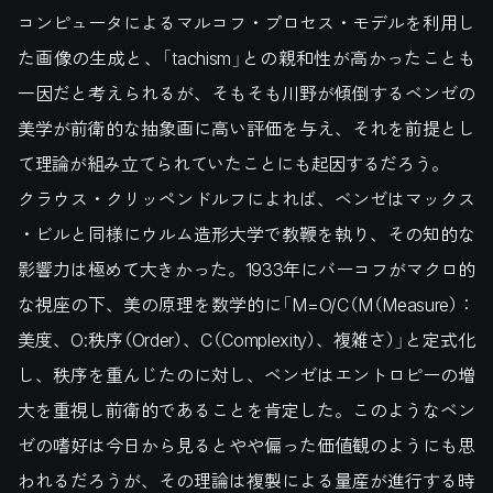
コンピュータによるマルコフ・プロセス・モデルを利用し
た画像の生成と、「tachism」との親和性が高かったことも
一因だと考えられるが、そもそも川野が傾倒するベンゼの
美学が前衛的な抽象画に高い評価を与え、それを前提とし
て理論が組み立てられていたことにも起因するだろう。
クラウス・クリッペンドルフによれば、ベンゼはマックス
・ビルと同様にウルム造形大学で教鞭を執り、その知的な
影響力は極めて大きかった。1933年にバーコフがマクロ的
な視座の下、美の原理を数学的に「M=O/C（M（Measure）：
美度、O:秩序（Order）、C（Complexity）、複雑さ）」と定式化
し、秩序を重んじたのに対し、ベンゼはエントロピーの増
大を重視し前衛的であることを肯定した。このようなベン
ゼの嗜好は今日から見るとやや偏った価値観のようにも思
われるだろうが、その理論は複製による量産が進行する時