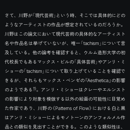
さて、川野が「現代芸術」という時、そこでは具体的にどの
ようなアーティストの作品が想定されているのだろうか。
川野はこの論文において現代芸術の具体的なアーティスト
名や作品名は挙げていないが、唯一「tachism」について言
及している。他の論考を確認すると、ウルム造形大学の初
代校長でもあるマックス・ビルの「具体芸術」やアンリ・ミ
ショーの「tachism」について取り上げていることを確認で
きるが、それらもマックス・ベンゼの『Aesthetica』の影響
15
のようである
。アンリ・ミショーはクレーやエルンスト
の影響により対象を模倣する以外の絵画の可能性に目覚め
た作家であり、川野の《Patterns of Flow》における白と黒
はアンリ・ミショーによるモノトーンのアンフォルメル作
品との類似を見出すことができる。このような類似性は、