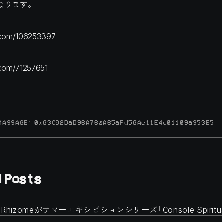
なります。
o.com/106253397
.com/71257651
 MASSAGE: 0x83C82DaD96A76aA65aFd58Ae11E4c01109a353E5
 Posts
ileとRhizomeがサマーエキシビションシリーズ「Console Spiritu