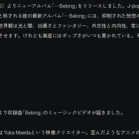
ENS〉よりニューアルバム「…Belong」をリリースしました。J-p
と称される彼の最新アルバム「…Belong」には、抑制された恍惚
世界観は光と闇、凶暴さとファンタジー、外交性と内向性、常
させます。けれども奥底にはポップさがいつも貫かれている。
。
り収録曲「Belong」のミュージックビデオが届きました。
はYuka Maedaという映像クリエイター。歪んだようなアニメ