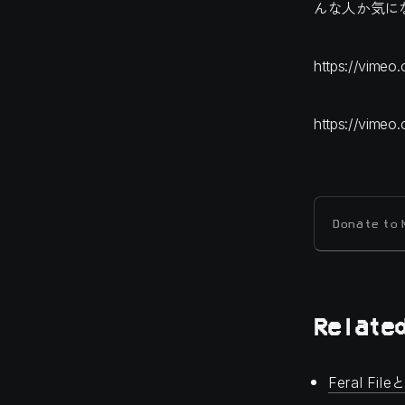
んな人か気に
https://vime
https://vimeo
Donate to
Related
Feral F