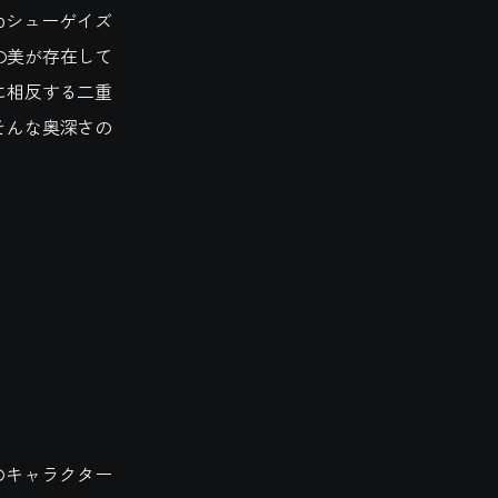
opシューゲイズ
の美が存在して
に相反する二重
そんな奥深さの
のキャラクター