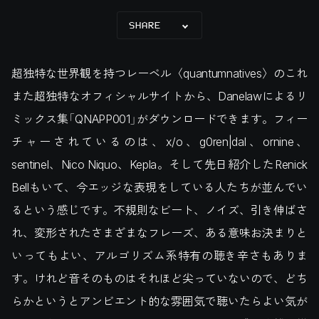
SHARE
超独特な世界観を持つレーベル〈quantumnatives〉のこれ
また超独特なオフィシャルサイトから、Danelawによるリ
ミックス集「QNAPP001」がダウンロードできます。フィー
チャーされているのは、x/o、g0ren|dal、ornine、
sentinel、Nico Niquo、Kepla。そして先日紹介したRenick
Bellもいて、今エッジな表現をしている人たちが並んでい
るという感じです。不規則なビート、ノイズ、引き伸ばさ
れ、変形されたさまざまなフレーズ、ある意味お決まりと
いってもよい、アルゴリズム系特有の聴き辛さもありま
す。けれど音そのものはそれほど尖っていないので、どち
らかというとアンビエント的な雰囲気で聴いたらよい気が