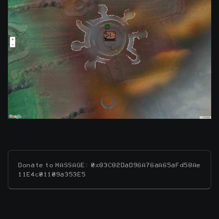
Donate to MASSAGE: 0x83C82DaD96A76aA65aFd58Ae
11E4c01109a353E5