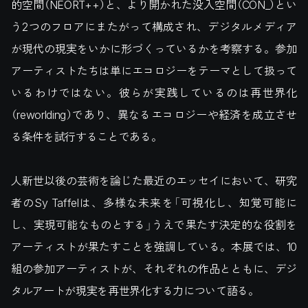
的空間（NEORT++）と、より開かれた没入空間（CON_）とい
う2つのフロアにまたがって構成され、デジタルメディア
が現代の現実をいかに形づくっているかを考察する。参加
アーティストたちは単にエコロジーをテーマとして扱って
いるわけではない。彼らが実践しているのは再世界化
（reworlding）であり、異なるエコロジーや経済を成立させ
る条件を試行することである。
人新世以後の芸術を論じた最近のエッセイにおいて、研究
者のSy Taffelは、多様な未来を「可視化し、知覚可能に
し、実現可能なものとする」うえで果たす決定的な役割を
アーティストが果たすことを強調している。本展では、10
組の参加アーティストが、それぞれの作品とともに、デジ
タルアートが現実を再世界化する力について語る。