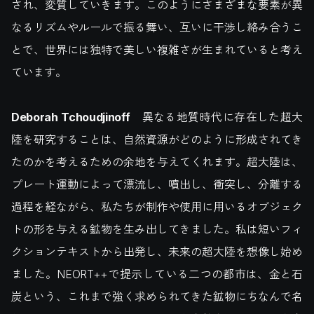
され、変質していきます。このようにさまざまな要素が異
なるリズムやルールで振る舞い、互いに干渉し絡み合うこ
とで、世界には独特で美しい複雑さが生まれていると考え
ています。
Deborah Tchoudjinoff
異なる地質時代に存在した超大
陸を研究することは、自然資源がどのように形成されてき
たのかを考えるための余地を与えてくれます。超大陸は、
プレート運動によって漂流し、噴出し、衝突し、分離する
過程を経ながら、私たちが制作や使用に用いるオブジェク
トの形を与える鉱物を生み出してきました。私は短いフィ
クションテキストから出発し、未来の超大陸を想像し始め
ました。NEORT++で提示している二つの都市は、金と石
炭という、これまで強く求められてきた鉱物にちなんで名