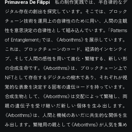
Primavera De Filippi
私の制作実践では、半自律的なデ
ジタル存在の創出を探究しています。そこでは、ブロック
チェーン技術を運用上の自律性のために用い、人間の主観
性を意思決定の自律性として組み込んでいます。「Patterns
of Entanglement」では、《Arborithms》を展示しています。
これは、ブロックチェーンのコード、経済的インセンティ
ブ、そして人間の感性を用いて進化・繁殖する、新しい形
の合成生命です。《Arborithms》は、ブロックチェーン上で
NFTとして存在するデジタルの樹木であり、それぞれが視
覚的な表象を決定する固有の遺伝コードを持っています。
合成生物として、《Arborithms》は交配によって繁殖し、両
親の遺伝子を受け継いだ新しい個体を生み出します。
《Arborithms》は、人間と機械のあいだに共生的な関係を生
み出します。繁殖用の親として《Arborithms》が人気を集め