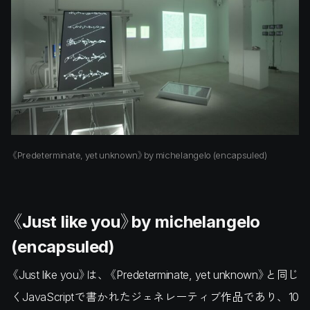
《Predeterminate, yet unknown》by michelangelo (encapsuled)
《Just like you》by michelangelo
(encapsuled)
《Just like you》は、《Predeterminate, yet unknown》と同じ
くJavaScriptで書かれたジェネレーティブ作品であり、10