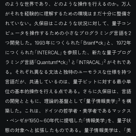
のような世界であり、どのような操作を行えるのか。万人
がそれを経験的に理解するための環境はまだ十分に整備さ
れていない。久保田はこのような状況に対して、量子コン
ピュータを操作するための小さなプログラミング言語を2
つ開発した。1993年につくられた「Brainf*ck」と、1972年
につくられた「INTERCAL」を参照した、新たな量子プログ
1
2
ラミング言語「Quantumf*ck」
と「INTRACAL」
がそれであ
る。それぞれ異なる文法と独特のユーモラスな仕様を持つ
言語だが、共通しているのは、量子ビットに対する最小単
位の基本的操作を行える点である。さらに久保田は、言語
3
の開発とともに、理論的基盤として「量子情報美学」
を構
築した。これは、ドイツの哲学者・美学者であるマックス
・ベンゼが1950～60年代に提唱した「情報美学」を、量子状
態の対象へと拡張したものである。量子情報美学は、「美