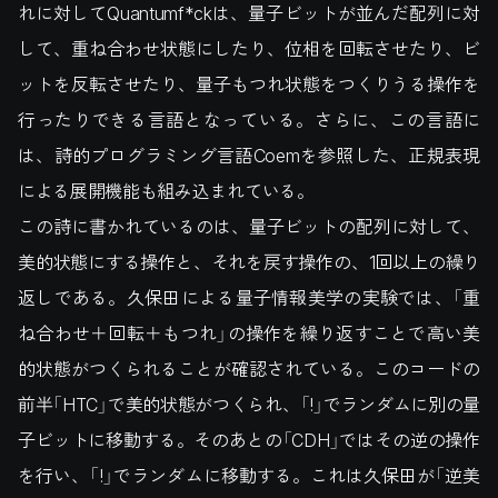
れに対してQuantumf*ckは、量子ビットが並んだ配列に対
して、重ね合わせ状態にしたり、位相を回転させたり、ビ
ットを反転させたり、量子もつれ状態をつくりうる操作を
行ったりできる言語となっている。さらに、この言語に
は、詩的プログラミング言語Coemを参照した、正規表現
による展開機能も組み込まれている。
この詩に書かれているのは、量子ビットの配列に対して、
美的状態にする操作と、それを戻す操作の、1回以上の繰り
返しである。久保田による量子情報美学の実験では、「重
ね合わせ＋回転＋もつれ」の操作を繰り返すことで高い美
的状態がつくられることが確認されている。このコードの
前半「HTC」で美的状態がつくられ、「!」でランダムに別の量
子ビットに移動する。そのあとの「CDH」ではその逆の操作
を行い、「!」でランダムに移動する。これは久保田が「逆美