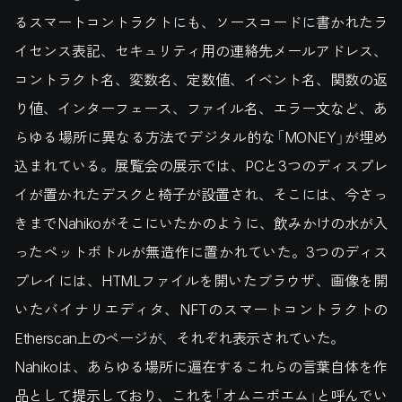
るスマートコントラクトにも、ソースコードに書かれたラ
イセンス表記、セキュリティ用の連絡先メールアドレス、
コントラクト名、変数名、定数値、イベント名、関数の返
り値、インターフェース、ファイル名、エラー文など、あ
らゆる場所に異なる方法でデジタル的な「MONEY」が埋め
込まれている。展覧会の展示では、PCと3つのディスプレ
イが置かれたデスクと椅子が設置され、そこには、今さっ
きまでNahikoがそこにいたかのように、飲みかけの水が入
ったペットボトルが無造作に置かれていた。3つのディス
プレイには、HTMLファイルを開いたブラウザ、画像を開
いたバイナリエディタ、NFTのスマートコントラクトの
Etherscan上のページが、それぞれ表示されていた。
Nahikoは、あらゆる場所に遍在するこれらの言葉自体を作
品として提示しており、これを「オムニポエム」と呼んでい