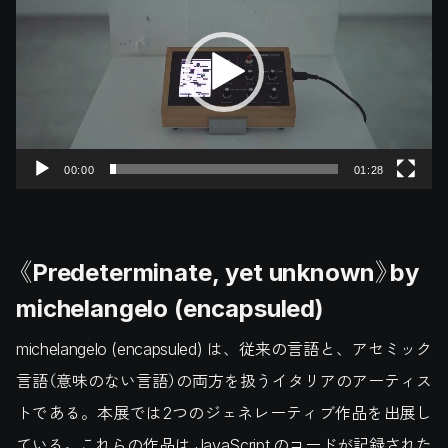
プ
レ
ー
ヤ
ー
00:00
01:28
《Predeterminate, yet unknown》by
michelangelo (encapsuled)
michelangelo (encapsuled) は、従来の言語と、アセミック
言語（意味のない言語）の両方を扱うイタリアのアーティス
トである。本展では2つのジェネレーティブ作品を出展し
ている。これらの作品は JavaScript のコードが記録された