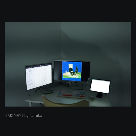
《MONEY》by Nahiko