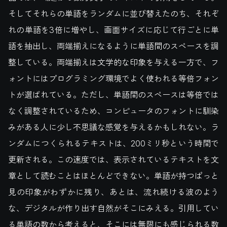
そしてそれらの単語をランダムに並び替えたのち、それぞ
れの単語を3倍に増やし、画面サイズに応じて行ごとに単
語を抽出し、両端揃えになるように単語間のスペースを調
整している。両端揃えは文学的な印象を与える一方で、フ
ォントにはプログラミング環境でよく使われる等倍フォン
トが選ばれている。ただし、単語間のスペースは等倍では
なく調整されているため、コンピュータのフォントに馴染
みがある人に少し不思議な感覚を与えるかもしれない。ラ
ンダムにつくられるテキストは、200ミリ秒という時間で
更新される。この速度では、表示されているテキストを文
章として読むことはほとんどできない。単語が持つぱっと
見の印象がわずかに残り、あとは、流れ続ける波のよう
な、デジタルが作り出す自然がそこにみえる。引用してい
る単語の数から考えると、そこには無限にも感じられる数