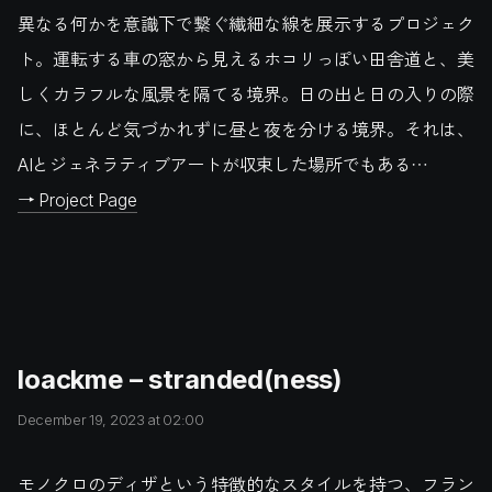
異なる何かを意識下で繋ぐ繊細な線を展示するプロジェク
ト。運転する車の窓から見えるホコリっぽい田舎道と、美
しくカラフルな風景を隔てる境界。日の出と日の入りの際
に、ほとんど気づかれずに昼と夜を分ける境界。それは、
AIとジェネラティブアートが収束した場所でもある…
→ Project Page
loackme – stranded(ness)
December 19, 2023 at 02:00
モノクロのディザという特徴的なスタイルを持つ、フラン