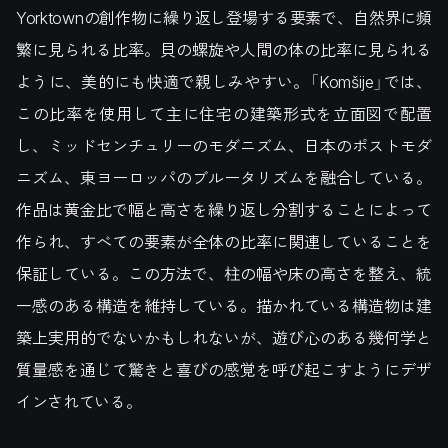
Yorktownの創作物に繰り返し登場する要素で、自然界に頻
繁に見られる比率。貝の螺旋や人間の体の比率に見られる
ように、美的にも快適で親しみやすい。「Komšije」では、
この比率を使用して主に住宅の建築形式を立面図で配置
し、ミッドセンチュリーのモダニズム、日本のポストモダ
ニズム、東ヨーロッパのブルータリズムを融合している。
作品は黄金比で幅と高さを繰り返し分割することによって
作られ、すべての要素が全体の比率に関連していることを
保証している。この方法で、柱の幅や床の高さを整え、統
一感のある構造を維持している。描かれている構造物は建
築上実用的でないかもしれないが、遊び心のある幾何学と
質量感を通じて驚きと喜びの感覚を呼び起こすようにデザ
インされている。