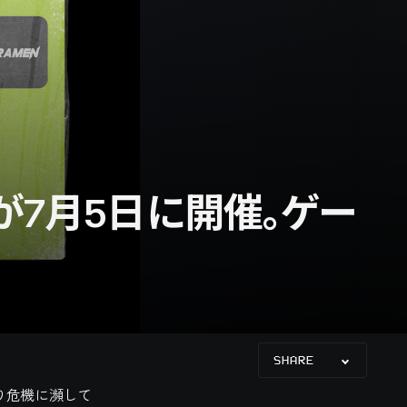
弾が7月5日に開催。ゲー
SHARE
り危機に瀕して