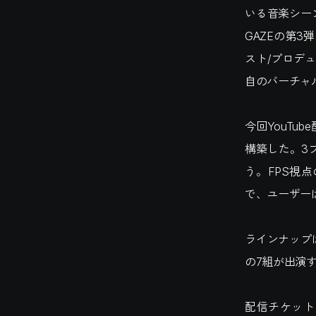
いる音楽シー
GAZEの第3
スト/プロデュ
自のバーチャ
今回YouTu
構築した。3
う。FPS視
で、ユーザー
ラインナップはBB
の7組が出演
配信チケット