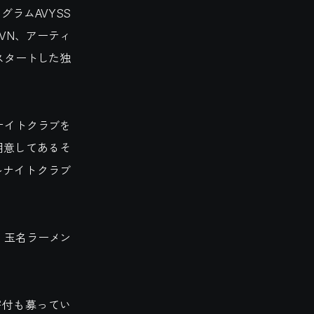
ラムAVYSS
CVN、アーティ
りスタートした独
想ナイトクラブを
用意してあるそ
ルナイトクラブ
ada、玉名ラーメン
寄付も募ってい