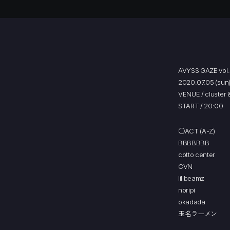
AVYSS GAZE vol
2020.07.05 (sun
VENUE / cluster
START / 20:00
○ACT (A-Z)
BBBBBBB
cotto center
CVN
lil beamz
noripi
okadada
玉名ラーメン