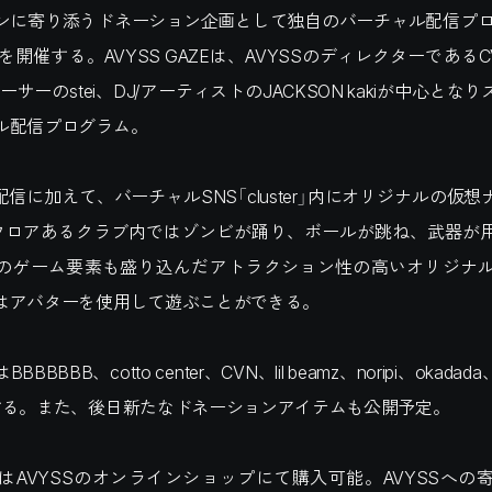
ンに寄り添うドネーション企画として独自のバーチャル配信プログ
弾を開催する。AVYSS GAZEは、AVYSSのディレクターである
ーサーのstei、DJ/アーティストのJACKSON kakiが中心とな
ル配信プログラム。
be配信に加えて、バーチャルSNS「cluster」内にオリジナルの仮
フロアあるクラブ内ではゾンビが踊り、ボールが跳ね、武器が
点のゲーム要素も盛り込んだアトラクション性の高いオリジナ
はアバターを使用して遊ぶことができる。
BBBBB、cotto center、CVN、lil beamz、noripi、okad
する。また、後日新たなドネーションアイテムも公開予定。
はAVYSSのオンラインショップにて購入可能。AVYSSへの