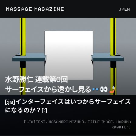
MASSAGE MAGAZINE
JP
EN
水野勝仁 連載第0回
サーフェイスから透かし見る
[:ja]インターフェイスはいつからサーフェイス
になるのか？[:]
[:JA]TEXT: MASANORI MIZUNO, TITLE IMAGE: HARUNA
KAWAI[:]