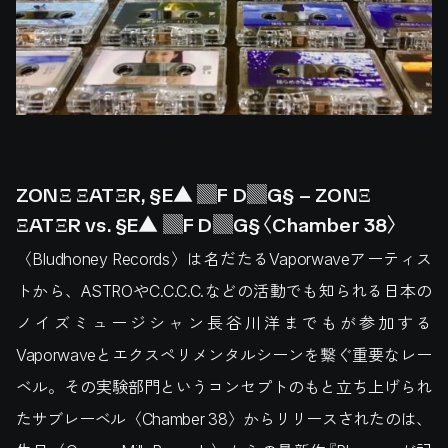
ZONΞ ΞATΞR, §E▲ ▓F D▓G§ – ZONΞ
ΞATΞR vs. §E▲ ▓F D▓G§〈Chamber 38〉
〈Bludhoney Records〉は名だたるVaporwaveアーティス
トから、ASTROやC.C.C.C.などの活動でも知られる日本の
ノイズミュージシャン長谷川洋までもが参加する
Vaporwaveとエクスペリメンタルシーンを繋ぐ重要なレー
ベル。その実験部門というコンセプトのもと立ち上げられ
たサブレーベル〈Chamber 38〉からリリースされたのは、