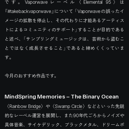
です。Vaporwaveレーベル〈Elemental 95〉は
『#takebackvaporwave』について 「Vaporwaveの誤ったイ
メージの拡散を停止し、その代わりに才能あるアーティス
トによるコミュニティのサポート」することが目的である
と述べ、「サンプリングミュージックは、芸術から盗むこ
とではなく成長させること」であると締めくくっていま
す。
今月のおすすめ作品です。
MindSpring Memories – The Binary Ocean
〈
Rainbow Bridge
〉や〈
Swamp Circle
〉などといった先鋭
的なレーベル運営を展開し、また90年代ごろからノイズや
具体音楽、サイケデリック、ブラックメタル、ドリームポ