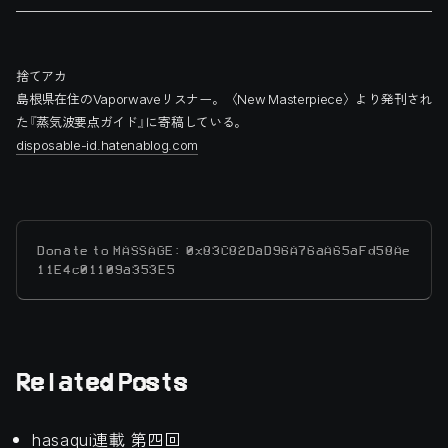
捨てアカ
島根県在住のVaporwaveリスナー。〈New Masterpiece〉より発刊され
た『蒸気波要点ガイド』に寄稿している。
disposable-id.hatenablog.com
Donate to MASSAGE: 0x83C82DaD96A76aA65aFd58Ae
11E4c01109a353E5
Related Posts
hasaqui連載 第四回