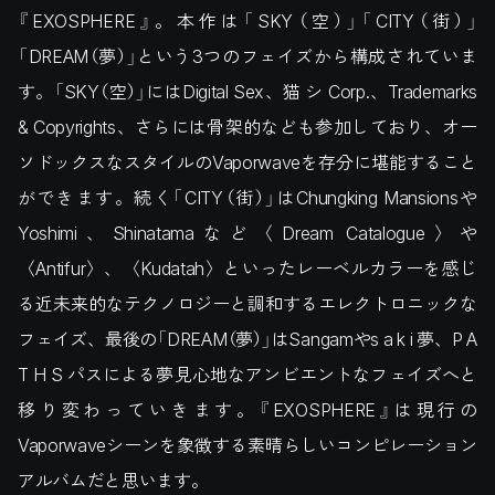
『EXOSPHERE』。本作は「SKY（空）」「CITY（街）」
「DREAM（夢）」という3つのフェイズから構成されていま
す。「SKY（空）」にはDigital Sex、猫 シ Corp.、Trademarks
& Copyrights、さらには骨架的なども参加しており、オー
ソドックスなスタイルのVaporwaveを存分に堪能すること
ができます。続く「CITY（街）」はChungking Mansionsや
Yoshimi、Shinatamaなど〈Dream Catalogue〉や
〈Antifur〉、〈Kudatah〉といったレーベルカラーを感じ
る近未来的なテクノロジーと調和するエレクトロニックな
フェイズ、最後の「DREAM（夢）」はSangamやs a k i 夢、P A
T H S パスによる夢見心地なアンビエントなフェイズへと
移り変わっていきます。『EXOSPHERE』は現行の
Vaporwaveシーンを象徴する素晴らしいコンピレーション
アルバムだと思います。