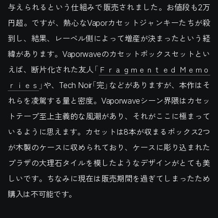
与えられるという仕組みで販売されました。お値段も2万
円超。ですが、熱心なVaporカセットジャンキーたちが殺
到し、結果、レーベル側によって増産が決まったという経
緯があります。Vaporwaveのカセットボックスセットとい
えば、断片化された友人「
Ｆｒａｇｍｅｎｔｅｄ Ｍｅｍｏ
ｒｉｅｓ
」や、Tech Noir「完」などがありますが、本作はそ
れらを凌駕する量と密度。Vaporwaveシーン界隈はカセッ
トテープ至上主義的な風潮があり、それがここに極まって
いるように思えます。カセットは8本が収まるボックス2つ
が木製のケースに収められており、ケースに彫り込まれた
プラザの大理石タイルを模したようなデザインがとても美
しいです。ちなみに現在は販売期間を過ぎてしまったため
購入は不可能です。