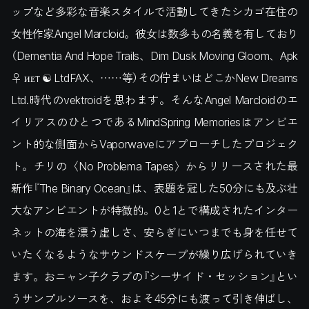
ップなど多彩な音楽スタイルで活動してきたシカゴ在住の
女性作家Angel Marcloid。彼女は数多もの名義を有しており
（Dementia And Hope Trails、Dim Dusk Moving Gloom、Apk
♀ ᴎᴇᴛ ☯ LtdFAX、……等）その佇まいはどこかNew Dreams
Ltd.時代のvektroidを思わます。そんなAngel Marcloidのエ
イリアスのひとつであるMindSpring Memoriesはアンビエ
ント的な側面からVaporwaveにアプローチしたプロジェク
ト。チリの〈No Problema Tapes〉からリリースされた最
新作『The Binary Ocean』は、表題を冠した50分にも及ぶ壮
大なアンビエントが特徴的。0と1とで構成されたインター
ネットの海を漂う虚しさ、安らぎにいつまでも身を任せて
いたくなるようなサウンドスケープが繰り広げられていき
ます。おニャン子クラブの『シーサイド・セッション』とい
うサンプルソースを、およそ45分にも渡って引き伸ばし、