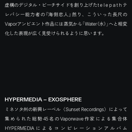
虚構のデジタル・ビーチサイドを創り上げたt e l e p a t h テ
レパシー能力者の『海側恋人』然り、こういった長尺の
Vaporアンビエント作品には蒸気から「Water（水）」へと相変
化した表現が広く見受けられるように思います。
HYPERMEDIA – EXOSPHERE
ミネソタ州の新興レーベル〈Sunset Recordings〉によって
集められた総勢45名のVaporwave作家による集合体
HYPERMEDIAによるコンピレーションアルバム