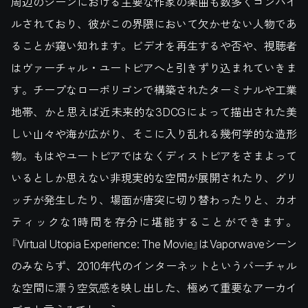
周辺のシーンにおける主要な作家の楽曲も数多くコンパイ
ルされており、彼がこの界隈において欠かせない人物であ
ることが窺い知れます。ビデオを再生するや否や、視聴者
はヴァーチャル・ユートピアへと引きずり込まれていきま
す。チープなローポリゴンで構築されたターミナルや工業
地帯、かと思えば近未来的な3DCGによって描出された美
しい山々や海が広がり、そこに入り乱れる幾何学的な造形
物。もはやユートピアではなくディストピアをさまよって
いるとしか思えない非現実的な空間が展開されたり、グリ
ッチが発生したり、場面が唐突に切り替わったりと、カオ
ティックな1時間を存分に堪能することができます。
『Virtual Utopia Experience: The Movie』はVaporwaveシーン
のみならず、2010年代のインターネットというバーチャル
な空間に漂う空気感を映し出した、極めて重要なアーカイ