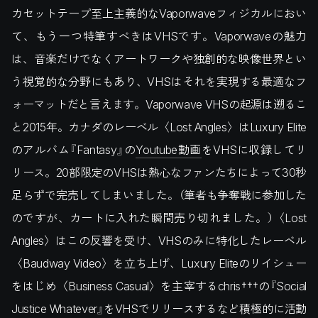
カセットテープ至上主義的なVaporwaveフィジカルにおい
て、もう一つ特筆すべきはVHSです。Vaporwaveの魅力
は、音楽だけでなくアートワークや独創的な映像世界とい
う視覚的な分野にもあり、VHSはそれを実現する最適なフ
ォーマットだと言えます。Vaporwave VHSの起源は遡るこ
と2015年。カナダのレーベル〈Lost Angles〉はLuxury Elite
のアルバム『Fantasy』の
Youtube動画
をVHSに収録してリ
リース。20部限定のVHSは熱心なファンたちによって30秒
足らずで完売してしまいました。（筆者も争奪戦に参加した
のですが、カートに入れた瞬間売り切れました。）〈Lost
Angles〉はこの反響を受け、VHSのみに特化したレーベル
〈Baudway Video〉を立ち上げ、Luxury Eliteのリイシュー
をはじめ〈Business Casual〉を主宰するchris†††の『Social
Justice Whatever』をVHSでリリースするなど積極的に活動