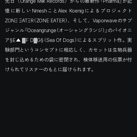
先日〈Orange Milk Records〉からの最新作『Pharma』が記
憶に新しいNmeshことAlex Koenigによるプロジェクト
ZONΞ ΞATΞR（ZONE EATER）、そして、Vaporwaveのサブ
ジャンル『Oceangrunge（オーシャングランジ）』のパイオニ
ア§E▲ ▓F D▓G§（Sea Of Dogs）によるスプリット作。実
験部門というコンセプトに相応しく、カセットは生物兵器
を封じ込めるための袋に密閉され、検体移送用の伝票が付
けられてリスナーのもとに届けられます。