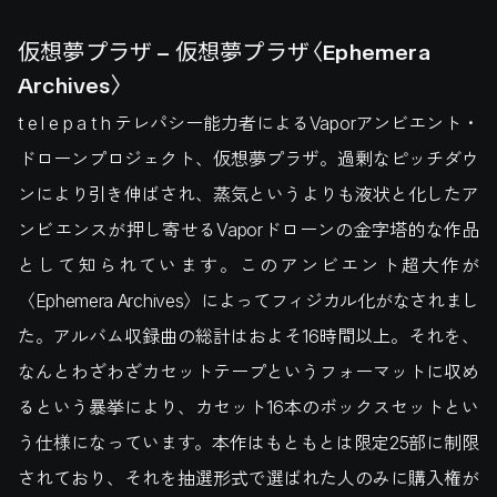
仮想夢プラザ – 仮想夢プラザ〈Ephemera
Archives〉
t e l e p a t h テレパシー能力者によるVaporアンビエント・
ドローンプロジェクト、仮想夢プラザ。過剰なピッチダウ
ンにより引き伸ばされ、蒸気というよりも液状と化したア
ンビエンスが押し寄せるVaporドローンの金字塔的な作品
として知られています。このアンビエント超大作が
〈Ephemera Archives〉によってフィジカル化がなされまし
た。アルバム収録曲の総計はおよそ16時間以上。それを、
なんとわざわざカセットテープというフォーマットに収め
るという暴挙により、カセット16本のボックスセットとい
う仕様になっています。本作はもともとは限定25部に制限
されており、それを抽選形式で選ばれた人のみに購入権が