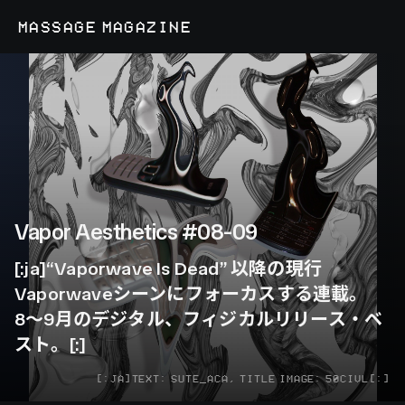
MASSAGE MAGAZINE
Vapor Aesthetics #08-09
[:ja]
“Vaporwave Is Dead” 以降の現行
Vaporwaveシーンにフォーカスする連載。
8〜9月のデジタル、フィジカルリリース・ベ
スト。
[:]
[:JA]TEXT: SUTE_ACA, TITLE IMAGE: 50CIVL[:]