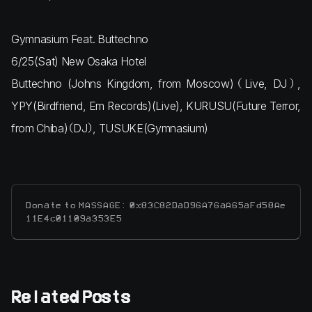
Gymnasium Feat. Buttechno
6/25(Sat) New Osaka Hotel
Buttechno (Johns Kingdom, from Moscow)（Live, DJ）,
YPY(Birdfriend, Em Records)(Live), KURUSU(Future Terror,
from Chiba)（DJ）, TUSUKE(Gymnasium)
Donate to MASSAGE: 0x83C82DaD96A76aA65aFd58Ae
11E4c01109a353E5
Related Posts