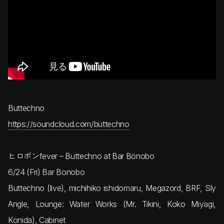
Buttechno
https://soundcloud.com/buttechno
ヒロポンfever – Buttechno at Bar Bonobo
6/24 (Fri) Bar Bonobo
Buttechno (live), michihiko ishidomaru, Megazord, BRF, Sly
Angle, Lounge: Water Works (Mr. Tikini, Koko Miyagi,
Konida), Cabinet