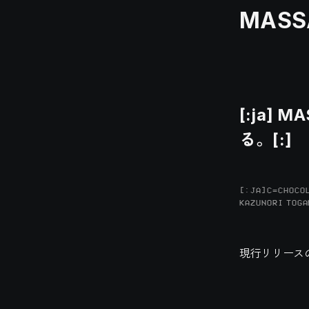
MASSA
[:ja]
る。[:]
[:JA]C=CHOCOL
KAZUNORI TOGA
現行リリース