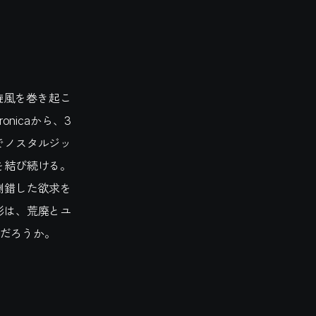
現れ旋風を巻き起こ
ronicaから、3
でノスタルジッ
を結び続ける。
倒錯した欲求を
影は、荒廃とユ
だろうか。