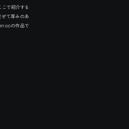
ここで紹介する
り交ぜて厚みのあ
n ooの作品で