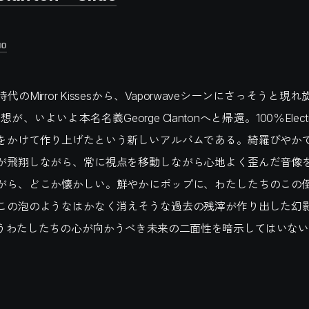
NO
のMirror Kissesから、Vaporwaveシーンにさっそうと
想が、いよいよ本名名義George Clantonへと帰還。100％Elect
をかけて作り上げたという新しいアルバムである。綺羅びやか
が飛翔しながら、常に視点を移動しながら心地よく歪んだ音像
がら、どこか懐かしい。鮮やかにポップに、わたしたちのこの
この泡のようなはかなく消えそうな過去の残滓が作り出した幻
うわたしたちの心が向かうべき未来の二面性を暗示してはいない