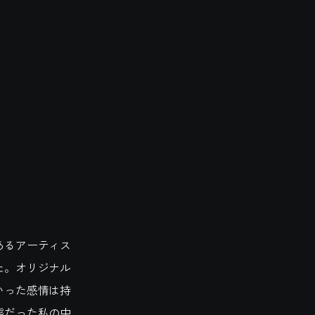
はあるアーティス
た。オリジナル
いった感情は持
態だった私の中