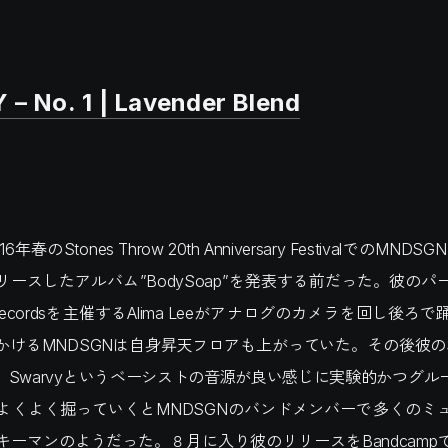
– No. 1 | Lavender Blend
春のStones Throw 20th Anniversary FestivalでのMN
リースしたアルバム”BodySoap”を発表する前だった。彼のパ
k Recordsを主催するAlima Leeがアナログのカメラを回し後
けるMNDSGNは自身昇天フロアも上がっていた。その後彼のSou
、Swarvyというベーシストの音源が良い感じに実験的かつグル
よくよく掘っていくとMNDSGNのバンドメンバーで多くのミ
キーマンのようだった。８月に入り彼のリリースをBandcamp