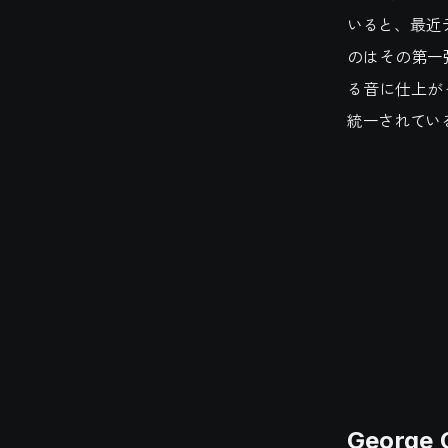
いると、最近
のはその第一弾
る音に仕上がっ
統一されてい
George C