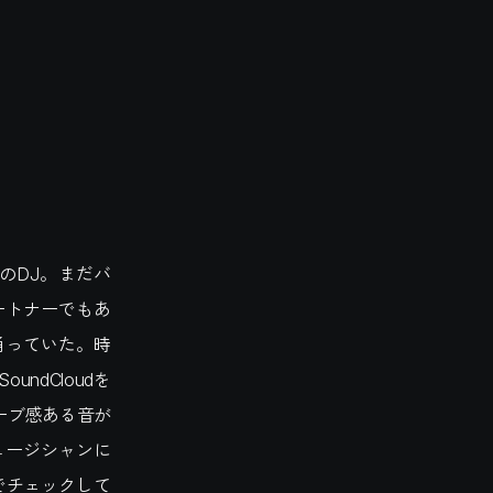
DSGNのDJ。まだバ
ートナーでもあ
ろで踊っていた。時
ndCloudを
ーブ感ある音が
ュージシャンに
でチェックして