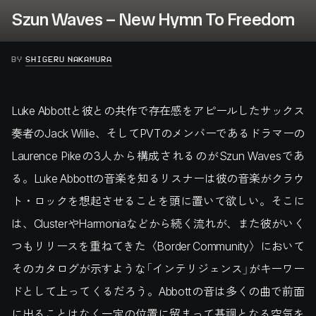
Szun Waves – New Hymn To Freedom
BY
SHIGERU NAKAMURA
Luke Abbottと彼との共作で存在感をアピールしたサックス
奏者のJack Willie、そしてPVTのメンバーであるドラマーの
Laurence Pikeの3人から構成されるのがSzun Wavesであ
る。Luke Abbottの音楽を知るリスナーは彼の音楽がクラウ
ト・ロックを想起させることを頭に置いて欲しい。そこに
は、ClusterやHarmoniaなどから続く流れが、また彼がいく
つもリリースを重ねてきた〈Border Community〉において
そのカタログが示すような「インテリジェンス」がキーワー
ドとして上ってくるだろう。Abbottの音は多くの曲で前面
に出ることはなく一定の位置に留まって基調となる空気を