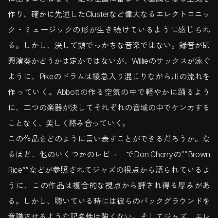
作り、確かに先述したClusterなど偉大なるエレクトロニッ
ク・ミュージックの形が生き続けているように感じられ
る。しかし、決して頭でっかちな音楽ではない。録音が即
興演奏かどうかは定かではないが、Willieのサックスが泳ぐ
ように、Pikeのドラムは緩急入り混じりながら川の流れを
作っていく。Abbottの作る空気の中で軽やかに踊るよう
に、二つの楽器が決してそれぞれの音域の中でケンカする
ことなく、美しく絡み合っていく。
この作品をどのように言い表すことができるだろうか。な
るほど、他のいくつかのレビューでDon Cherryの””Brown
Rice””などが参照されてジャズの視点から語られているよ
うに、この作品は複合的な視点から評され得る厚みがあ
る。しかし、聴いている時には彼らのバックグラウンドを
意識させるような記名性は強くない。そしてジャズ、エレ