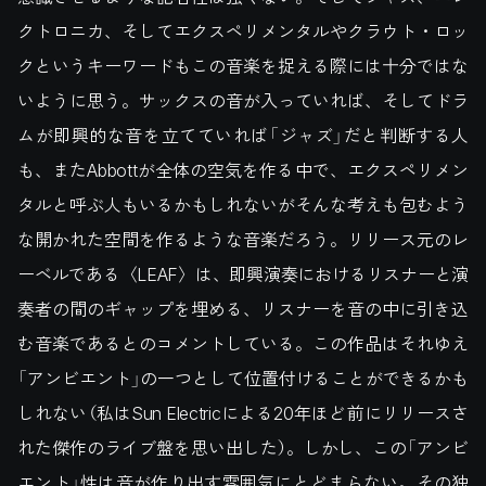
クトロニカ、そしてエクスペリメンタルやクラウト・ロッ
クというキーワードもこの音楽を捉える際には十分ではな
いように思う。サックスの音が入っていれば、そしてドラ
ムが即興的な音を立てていれば「ジャズ」だと判断する人
も、またAbbottが全体の空気を作る中で、エクスペリメン
タルと呼ぶ人もいるかもしれないがそんな考えも包むよう
な開かれた空間を作るような音楽だろう。リリース元のレ
ーベルである〈LEAF〉は、即興演奏におけるリスナーと演
奏者の間のギャップを埋める、リスナーを音の中に引き込
む音楽であるとのコメントしている。この作品はそれゆえ
「アンビエント」の一つとして位置付けることができるかも
しれない（私はSun Electricによる20年ほど前にリリースさ
れた傑作のライブ盤を思い出した）。しかし、この「アンビ
エント」性は音が作り出す雰囲気にとどまらない。その独