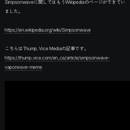
Simpsonwaveに関してはもうWikipediaのページができてい
ました。
https://en.wikipedia.org/wiki/Simpsonwave
こちらはThump. Vice Mediaの記事です。
https://thump.vice.com/en_ca/article/simpsonwave-
vaporwave-meme