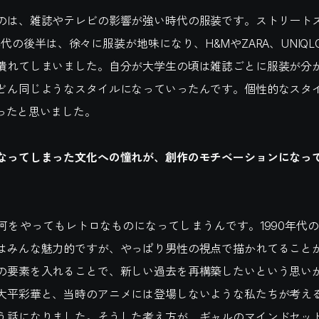
のは、雑誌やテレビの影響が強い時代の服装です。ストリート
年代の後半は、徐々に服装が地味になり、H&MやZARA、UNIQ
潰れてしまいました。自分が大学生の頃は雑誌ごとに服装が分
どん同じようなスタイルになっていったんです。個性的なスタ
ったと思いました。
なってしまった文化への憧れが、創作のモチベーションになっ
何をやってもレトロなものになってしまうんです。1990年代の
はみんな魅力的ですが、やっぱり男性の視点で描かれてること
の要素を入れることで、新しい過去を再構築したいという思い
大平彩華と、当時のアニメには登場しないような私たちが考え
う話になりました。そうした考え方が、ギャルのマインドセッ