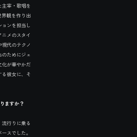
た主宰・歌唱を
な世界観を作り出
ーションを担当し
アニメのスタイ
社会や現代のテクノ
tsのためにジェ
文化が華やかだ
する彼女に、そ
りますか？
、流行りに乗る
バースでした。