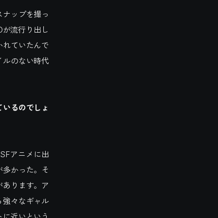
スナップを撮っ
LOが流行り出し
かれていたんで
イルのない時代
ているのでしょ
SFアニメに出
が多かった。そ
があります。ア
る強々なギャル
トに近いという