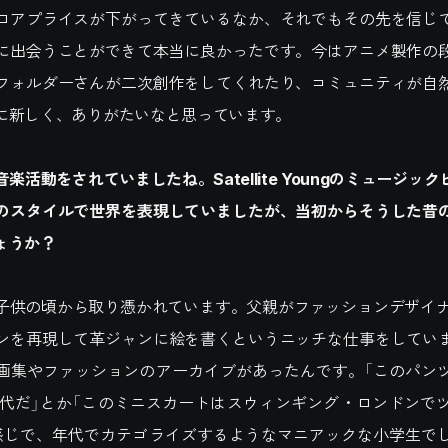
ロアプライスが下がってきているなか、それでもその先を信じ
に出会うことができて本当に良かったです。今はアニメ製作の
フォルダーさんが二次創作をしてくれたり、コミュニティが自
に新しく、ありがたいなと思っています。
音楽活動をされていましたね。Satellite Youngのミュージッ
のスタイルで世界を表現していましたが、当初からそうした昔
ょうか？
子供の頃から取り憑かれています。父親がファッションデザイナ
ンを再現して革ジャンに絵を書くというニッチな仕事をしてい
画集やファッションのアーカイブがあったんです。「このパン
年代だ」とか「このミニスカートはスウィンギング・ロンドンで
感じで、年代でカテゴライズするようなマニアックな小学生で