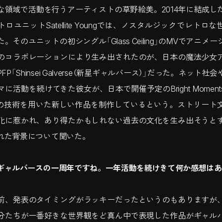
な領域で活動を行うアーティストの草野絵美。2014年に結成し
ロユニットSatellite Youngでは、ノスタルジックでレトロ
。そのユニットの初シングル「Glass Ceiling」のMVでアニメ
のコラボレーションにより生み出されたのが、日本の魔法少女
P「Shinsei Galverse（新星ギャルバース）」だった。ネット
に活動を続けてきた彼女が、日本で開催予定のBright Momen
Iの技術を用いた新しい作品を制作しているという。ストリート
化に惹かれ、あり得たかもしれない過去の文化を生み出そうと
れた背景について聞いた。
ギャルバースの一周年ですね。一年活動を続けきて何か感想はあ
前、発表のタイミングがラッキーだったというのもありますが
分たちが一番好きな世界観をど真ん中で表現した作品がギャル