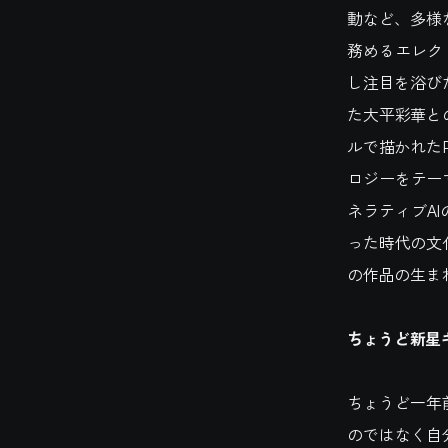
動など、多様
務めるエレクト
し注目を浴びた
た大平彩華と
ルで描かれたPF
ロジーをテーマ
ネラティブA
った時代の文
の作品の生ま
ちょうど新星
ちょうど一年
のではなく自