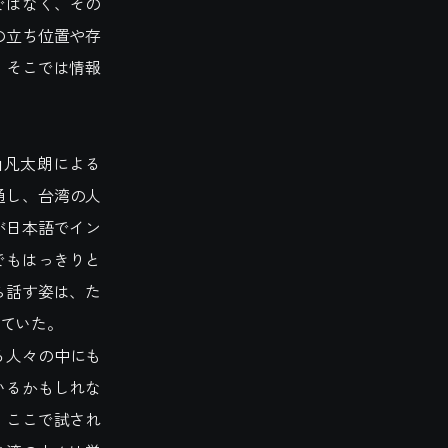
ではなく、その
の立ち位置や存
、そこでは情報
山凡太朗による
通し、台湾の人
が日本語でイン
でもはっきりと
ら話す姿は、た
ていた。
る人々の中にも
いるかもしれな
。ここで試され