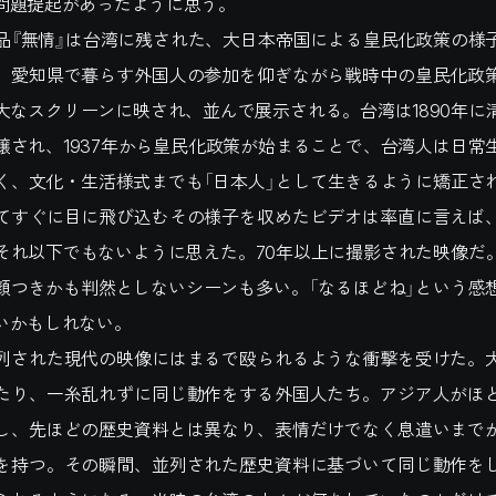
問題提起があったように思う。
『無情』は台湾に残された、大日本帝国による皇民化政策の様
、愛知県で暮らす外国人の参加を仰ぎながら戦時中の皇民化政
大なスクリーンに映され、並んで展示される。台湾は1890年に清
譲され、1937年から皇民化政策が始まることで、台湾人は日常
く、文化・生活様式までも「日本人」として生きるように矯正さ
てすぐに目に飛び込むその様子を収めたビデオは率直に言えば
それ以下でもないように思えた。70年以上に撮影された映像だ
顔つきかも判然としないシーンも多い。「なるほどね」という感
いかもしれない。
された現代の映像にはまるで殴られるような衝撃を受けた。
たり、一糸乱れずに同じ動作をする外国人たち。アジア人がほ
し、先ほどの歴史資料とは異なり、表情だけでなく息遣いまで
を持つ。その瞬間、並列された歴史資料に基づいて同じ動作を