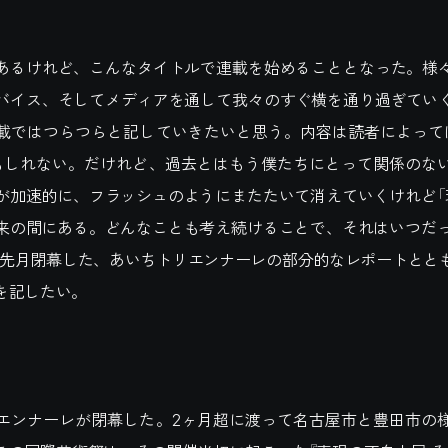
るけれど、こんなタイトルで連載を始めることとなった。様
バイス、そしてメディアを通して我々のすぐ横を通り過ぎてい
載ではつらつらと記していきたいと思う。内容は読者によって
もしれない。だけれど、過去とはもう僕たちにとって関係のな
が加速的に、フラッシュのようにまたたいて消えていくけれど「
来の間にある。どんなことも考え続けることで、それはいつだっ
は先月閉幕した、あいちトリエンナーレの部分的なレポートとと
を記したい。
ンナーレが閉幕した。2ヶ月超に渡って名古屋市と豊田市の