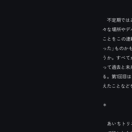
不定期ではあ
々な場所やデ
ことをこの連
った」ものか
うか。すべて
って過去と未
る。第1回目
えたことなど
＊
あいちトリエ