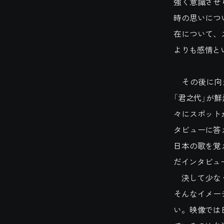
強く意識させ
時の思いにつ
在について、
よりも感情と
その後に向か
「君之代」が
々にスポット
タビューに答
日本の歌を覚
だインタビュ
決して少なく
そんなイメー
い。映像では