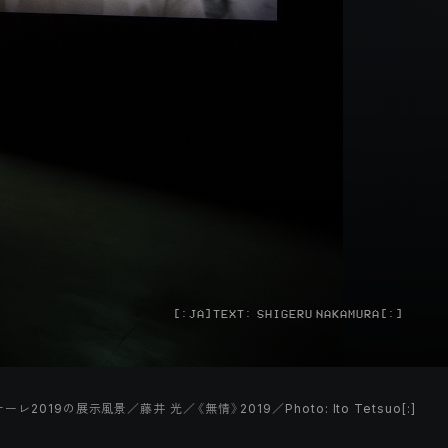
[:JA]TEXT: SHIGERU NAKAMURA[:]
ーレ2019の展示風景／藤井 光／《無情》2019／Photo: Ito Tetsuo[:]