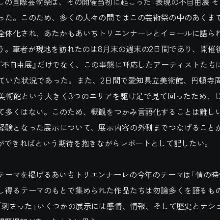
この国際芸術祭は、その開催当初に起こった『表現の不自由展 そ
った。このため、多くの人々の間ではこの芸術祭の中のあくま
全体化され、あたかもあいちトリエンナーレとイコールに語ら
う。筆者が現地を訪れたのは8月末の週末の2日間であり、開催
『不自由展』だけでなく、この事態に呼応したアーティストたち
ていた状況であった。また、2日間で愛知県立美術館、円頓寺
美術館という大きく3つのエリアを駆け足で見て回ったため、
て多くはない。このため、概観をつかみ言語化することは難し
経験となった展示について、展示内容の外側までつなげること
ができればという期待を抱きながらレポートとして記したい。
ーマを掲げるあいちトリエンナーレの今年のテーマは「情の時
し得るテーマのもとで集められた作品たちは勿論多くを語るも
「刺さった」いくつかの展示には感情、情報、そして歴史とナシ