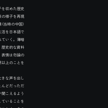
子を収めた歴史
策の様子を再現
（当時の中国）
生活を日本語で
れていく。薄暗
、歴史的な資料
。表情は勿論の
想以上のことを
大きな声を出し
とんどだっただ
が聞こえるよう
していることを