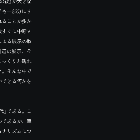
の後』が大きな
でも一部分にす
れることが多か
後すぐに中断さ
による展示の取
周辺の展示、そ
じっくりと観れ
い。そんな中で
ができる何かを
代」である。こ
のであるが、筆
ョナリズムにつ