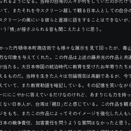
られるようになる。当時の台湾の人々が何をしていたのかだけ
いて、またそれを今スクリーン越しで観る日本人としての自分
スクリーンの奥にいる彼らと直接に話をすることはできないが
いう「情」が揺さぶられる音も聞こえたように思う。
った円頓寺本町商店街でも様々な展示を見て回ったが、毒
鮮烈な印象を与えてくれた。この作品は上述の藤井光の作品と共
が当たる。大日本帝国の統治時代に教育を受けたお年寄りたち
えるものだ。当時を生きた人々は勿論現在は高齢であるが、今
えていて、また教育勅語を暗記している。その記憶を笑いなが
ーににこやかに答えているだけなのけれど、あまりにも力を持っ
ない日本人が、台湾は「親日」だと感じている。この作品を観
ジをもち、またこの作品によってそのイメージを強化した人も
日本の戦争責任、加害責任を問うような質問はなかったと思う