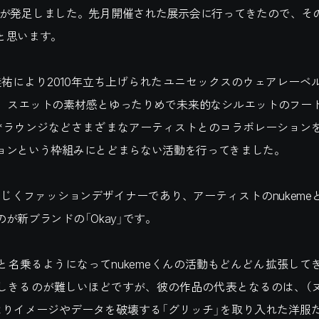
ayが発足しました。先月開催された展示会に行ってきたので、そ
と思います。
長見佳祐により2010年立ち上げられたユニセックスのウェアレーベ
、スエットの素材感とゆったりめで未来的なシルエットのフー
*ラウンジなどさまざまなアーティストとのコラボレーション
ョンという枠組みにとどまらない活動を行ってきました。
が同じくファッションデザイナーであり、アーティストのnukem
が新ブランドの「Okay」です。
と名乗るようになってnukemeくんの活動もどんどん拡張して
しきるのが難しいほどですが、彼の作品の代表となるのは、（
はりイメージやデータを破壊する「グリッチ」を取り入れた洋服