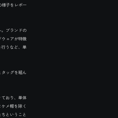
の様子をレポー
ル。ブランドの
ドウェアが特徴
を行うなど、単
eとタッグを組ん
きており、単体
ヌケメ帽を除く
たちということ