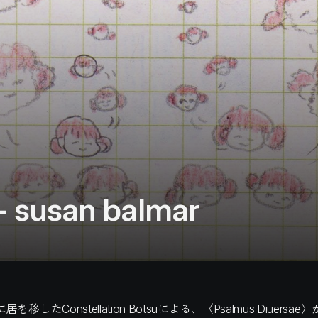
– susan balmar
移したConstellation Botsuによる、〈Psalmus Diuers