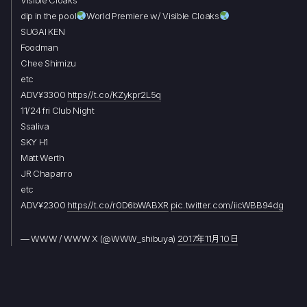
dip in the pool
World Premiere w/ Visible Cloaks
SUGAI KEN
Foodman
Chee Shimizu
etc
ADV¥3300
https//t.co/KZykpr2L5q
11/24 fri Club Night
Ssaliva
SKY H1
Matt Werth
JR Chaparro
etc
ADV¥2300
https//t.co/r0D6bWABXR
pic.twitter.com/iicWBB94dg
— WWW / WWW X (@WWW_shibuya)
2017年11月10日