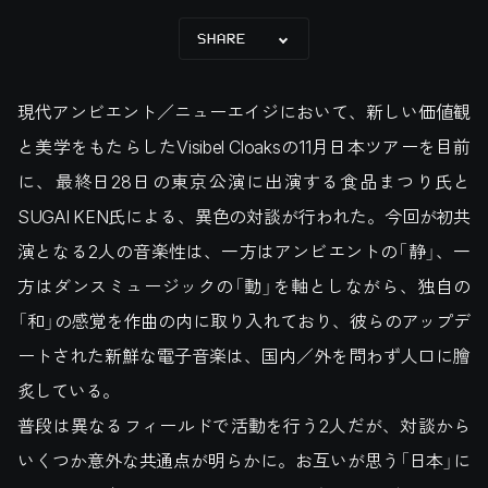
SHARE
現代アンビエント／ニューエイジにおいて、新しい価値観
と美学をもたらしたVisibel Cloaksの11月日本ツアーを目前
に、最終日28日の東京公演に出演する食品まつり氏と
SUGAI KEN氏による、異色の対談が行われた。今回が初共
演となる2人の音楽性は、一方はアンビエントの「静」、一
方はダンスミュージックの「動」を軸としながら、独自の
「和」の感覚を作曲の内に取り入れており、彼らのアップデ
ートされた新鮮な電子音楽は、国内／外を問わず人口に膾
炙している。
普段は異なるフィールドで活動を行う2人だが、対談から
いくつか意外な共通点が明らかに。お互いが思う「日本」に