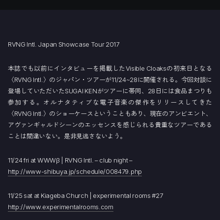
RVNG Intl. Japan Showcase Tour 2017
本誌でも以前にインタビューを掲載したVisible Cloaksの初来日となる
〈RVNG Intl.〉のジャパン・ツアーが11/24~28に開催される。今回対談に
登場していただいたSUGAI KENがツアーに帯同、28日には食品まつりも
参加する。オルナタティブな電子音楽の傑作をリリースしてきた
〈RVNG Intl.〉のショーケースということもあり、現在のアンビエント、
アヴァンギャルドシーンのエッセンスを感じられる貴重なツアーである
ことは間違いない。是非見逃さないよう。
11/24 fri at WWWβ | RVNG Intl. – club night –
http://www-shibuya.jp/schedule/008479.php
11/25 sat at Kiageba Church | experimental rooms #27
http://www.experimentalrooms.com