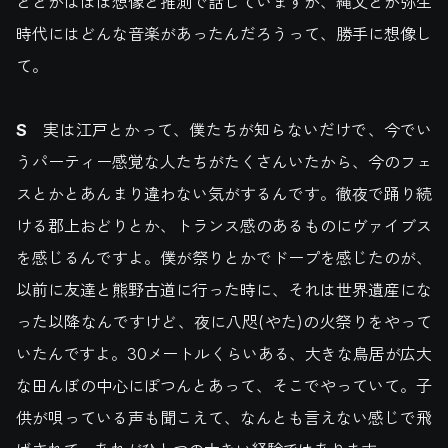
ととかはほぼ想像と推測で話していますが、縄文とか弥生
時代にはどんな音楽があったんだろうって、勝手に想像し
て。
S
実は江戸とかって、僕たちが知らないだけで、今でい
うパーティー感覚な人たちがたくさんいたから、今のフェ
スとかとあんまり違わない気がするんです。徹夜で踊り続
ける郡上おどりとか、トランス感のあるものにヴァイブス
を感じるんですよ。僕が祭りとかでドープを感じたのが、
以前に友達と熊野古道に行った時に、それは世界遺産にな
った以降なんですけど、夜に八咫(やた)の火祭りをやって
いたんですよ。30メートルくらいある、大きな鳥居が広大
な田んぼの中心にぽつんとあって、そこでやっていて。子
供が唄っている声も聞こえて、なんとも言えない感じで飛