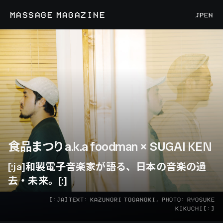
MASSAGE MAGAZINE
JP
EN
食品まつり a.k.a foodman × SUGAI KEN
[:ja]和製電子音楽家が語る、日本の音楽の過
去・未来。[:]
[:JA]TEXT: KAZUNORI TOGANOKI, PHOTO: RYOSUKE
KIKUCHI[:]