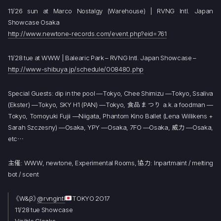
11/26 sun at Marco Nostalgy (Warehouse) | RVNG Intl. Japan
Showcase Osaka
http://www.newtone-records.com/event.php?eid=761
11/28 tue at WWW | Balearic Park – RVNG Intl. Japan Showcase –
http://www-shibuya.jp/schedule/008480.php
Special Guests: dip in the pool —Tokyo, Chee Shimizu —Tokyo, Ssaliva
(Ekster) —Tokyo, SKY H1 (PAN) —Tokyo, 食品まつり a.k.a foodman —
Tokyo, Tomoyuki Fujii —Niigata, Phantom Kino Ballet (Lena Willikens +
Sarah Szczesny) —Osaka, YPY —Osaka, 7FO —Osaka, 威力 —Osaka,
etc…
主催: WWW, newtone, Experimental Rooms, 協力: Inpartmaint / melting
bot / scent
《W&β》
@rvngintl
TOKYO 2O17
11/28 tue Showcase
Visible Cloaks