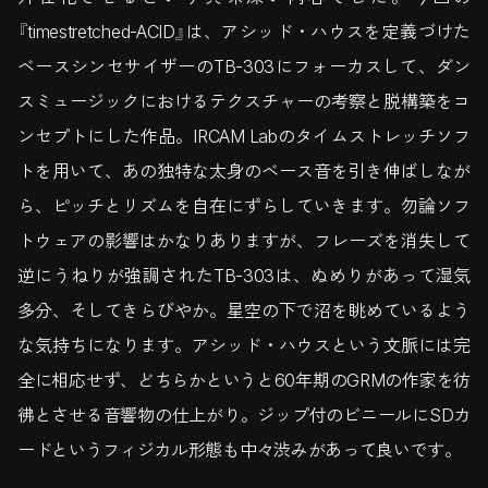
『timestretched-ACID』は、アシッド・ハウスを定義づけた
ベースシンセサイザーのTB-303にフォーカスして、ダン
スミュージックにおけるテクスチャーの考察と脱構築をコ
ンセプトにした作品。IRCAM Labのタイムストレッチソフ
トを用いて、あの独特な太身のベース音を引き伸ばしなが
ら、ピッチとリズムを自在にずらしていきます。勿論ソフ
トウェアの影響はかなりありますが、フレーズを消失して
逆にうねりが強調されたTB-303は、ぬめりがあって湿気
多分、そしてきらびやか。星空の下で沼を眺めているよう
な気持ちになります。アシッド・ハウスという文脈には完
全に相応せず、どちらかというと60年期のGRMの作家を彷
彿とさせる音響物の仕上がり。ジップ付のビニールにSDカ
ードというフィジカル形態も中々渋みがあって良いです。