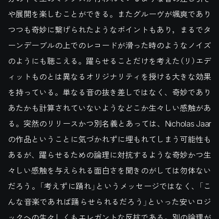
や展開を楽しむことができる。またグルーヴが颯爽であり
つつも奇妙に繋げられたようなポイントもあり，まるでタ
ーンデーブルの上でのレコードが滑った時のようなノイズ
のようにも聴こえる。躍らせることだけを考えた（リ）エデ
ィットものとは異なるオリジナリティを授ける大きな効果
を持っている。単なる音の抜き差しではなく、奇妙であり
あたかも計算されていないようなどこか生々しい感触があ
る。突然のリリースかつ別名義とあっては、Nicholas Jaar
の作品ということに気づかれずに埋もれてしまう可能性も
あるが、躍らせるための論理に対抗するような奇妙かつ生
々しい感触を与えられる面白さを聞きのがしては勿体ない
だろう。「考えずに踊れ」というメッセージではなく、「こ
んな音楽であれば踊らせられるだろう」といった安いロジ
ックへの生々しくもエレガントな反抗である。別の論理が