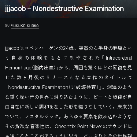
jjjacob – Nondestructive Examination
BY
YUSUKE SHONO
jjjacobはコペンハーゲンの24歳。突然の右半身の麻痺とい
う自身の体験をもとに制作された「Intracerebral
Hemorrhage（脳内出血）」から、周囲も驚くほどの回復を見
せた数ヶ月後のリリースとなる本作のタイトルは
「Nondestructive Examination（非破壊検査）」。深海のよう
な重く深い音の世界に潜り込むように、ビートと旋律が自
由自在に新しい調和をなした形を織りなしていく。未来的
でいて、ノスタルジック。あらゆる要素を飲み込むような
その貪欲な音楽性は、Oneohtrix Point Neverのサウンドに
も通じるところがあるように思う。どっぷりとその世界観